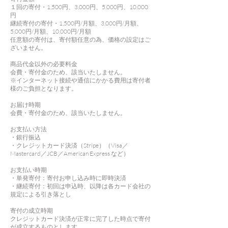
１回の寄付・1,500円、3,000円、5,000円、10,000
円
継続寄付の寄付・1,500円/月額、3,000円/月額、
5,000円/月額、10,000円/月額
任意額の寄付は、寄付額任意の為、価格の設定はご
ざいません。
商品代金以外の必要料金
会費・寄付金のため、該当いたしません。
※インターネット接続や通信にかかる費用は寄付者
様のご負担となります。
お届け時期
会費・寄付金のため、該当いたしません。
お支払い方法
・銀行振込
・クレジットカード決済（Stripe）（Visa／
Mastercard／JCB／American Express など）
お支払い時期
・単発寄付：寄付お申し込み時に即時決済
・継続寄付：初回は申込時、以降は各カード会社の
規定による引き落とし
寄付の成立時期
クレジットカード決済が正常に完了した時点で寄付
が成立するものとします。