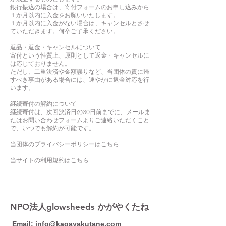
銀行振込の場合は、寄付フォームのお申し込みから
１か月以内に入金をお願いいたします。
１か月以内に入金がない場合は、キャンセルとさせ
ていただきます。何卒ご了承ください。
返品・返金・キャンセルについて
寄付という性質上、原則として返金・キャンセルに
は応じておりません。
ただし、二重決済や金額誤りなど、当団体の責に帰
すべき事由がある場合には、速やかに返金対応を行
います。
継続寄付の解約について
継続寄付は、次回決済日の30日前までに、メールま
たはお問い合わせフォームよりご連絡いただくこと
で、いつでも解約が可能です。
当団体のプライバシーポリシーはこちら
当サイトの利用規約はこちら
​NPO法人glowsheeds かがやくたね
Email:
info@kagayakutane.com