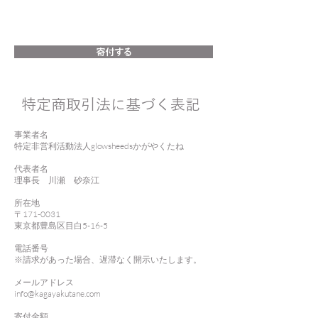
NPO法人 glowsheeds かがやくたね
寄付する
​特定商取引法に基づく表記
事業者名
特定非営利活動法人glowsheedsかがやくたね
代表者名
理事長 川瀬 砂奈江
所在地
〒171-0031
東京都豊島区目白5-16-5
電話番号
※請求があった場合、遅滞なく開示いたします。
メールアドレス
info@kagayakutane.com
寄付金額